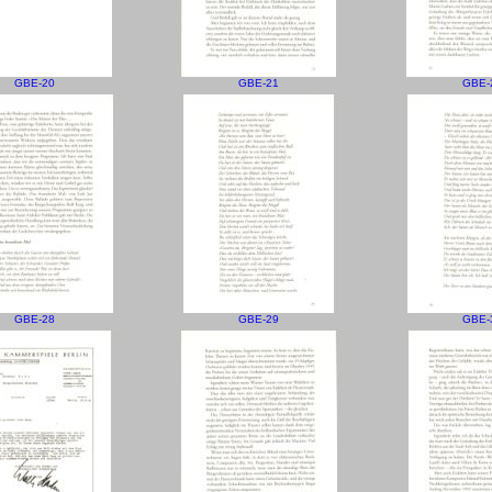
GBE-20
GBE-21
GBE-
GBE-28
GBE-29
GBE-