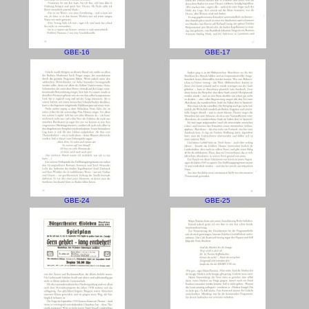
GBE-16
GBE-17
GBE-24
GBE-25