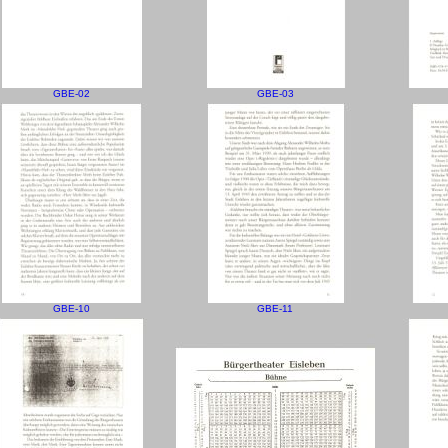
GBE-02
GBE-03
GBE-10
GBE-11