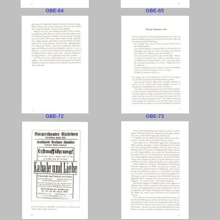
GBE-64
GBE-65
GBE-72
GBE-73