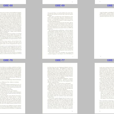
GBE-68
GBE-69
GBE-
GBE-76
GBE-77
GBE-